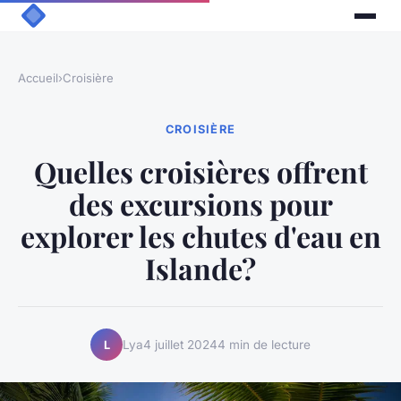
Accueil
›
Croisière
CROISIÈRE
Quelles croisières offrent
des excursions pour
explorer les chutes d'eau en
Islande?
Lya
4 juillet 2024
4 min de lecture
L